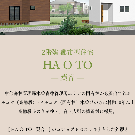
2階建 都市型住宅
HA O TO
​― 葉音 ―
中部森林管理局木曽森林管理署エリアの国有林から産出される
マルコウ（高齢級）･マルコク（国有林）木曽ひのきは林齢80年以上
高齢級ひのきを柱・土台・大引の構造材に採用。
[ HA O TO - 葉音 - ] のコンセプトはスッキリとした外観と